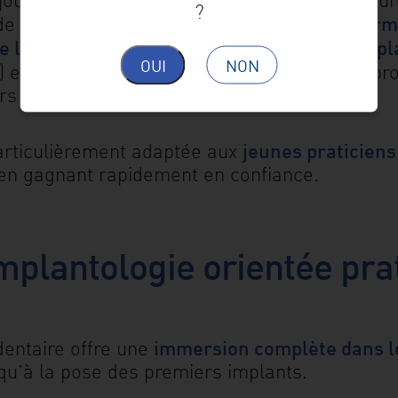
?
sécurisée, progressive et confor
 de manière
 la planification à la pose des premiers impl
OUI
NON
recommandée par Thommen Medical
) et
, pr
rs la pratique.
jeunes praticiens
particulièrement adaptée aux
 en gagnant rapidement en confiance.
mplantologie orientée prat
immersion complète dans l
dentaire offre une
usqu’à la pose des premiers implants.