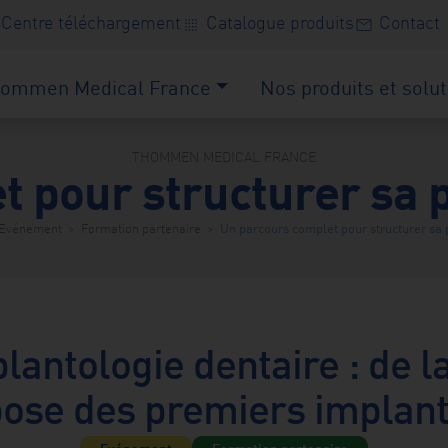
Centre téléchargement
Catalogue produits
Contact
transition_dissolve
mail
ommen Medical France
Nos produits et solut
THOMMEN MEDICAL FRANCE
 pour structurer sa 
Evénement
>
Formation partenaire
>
Un parcours complet pour structurer sa 
antologie dentaire : de la 
ose des premiers implan
Evénement
Formation partenaire