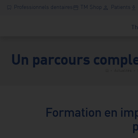
Skip
Professionnels dentaires
TM Shop
Patients
person
dentistry
storefront
download_2
to
content
Th
dentistry
Un parcours complet
fessionnels
entaires
storefront
>
Actualités
>
home
TM
Shop
person
Patients
Formation en impl
Centre
ad_2
chargement
p
transition_dissolve
atalogue
produits