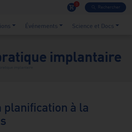
0
Rechercher
shopping_cart
search
ions
Événements
Science et Docs
pratique implantaire
pratique implantaire
planification à la
ts