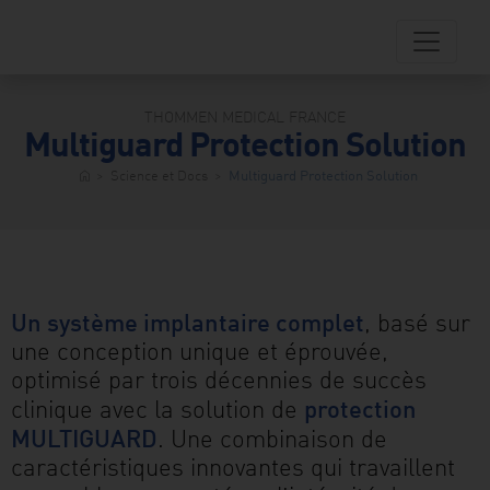
Skip
to
content
THOMMEN MEDICAL FRANCE
Multiguard Protection Solution
dentistry
>
Science et Docs
>
Multiguard Protection Solution
home
fessionnels
entaires
storefront
TM
Shop
Un système implantaire complet
, basé sur
person
une conception unique et éprouvée,
Patients
optimisé par trois décennies de succès
Centre
ad_2
protection
clinique avec la solution de
chargement
MULTIGUARD
. Une combinaison de
transition_dissolve
caractéristiques innovantes qui travaillent
atalogue
produits