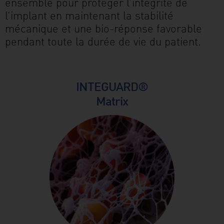
ensemble pour protéger l’intégrité de
l’implant en maintenant la stabilité
mail
mécanique et une bio-réponse favorable
Contact
pendant toute la durée de vie du patient.
Thommen
Medical
INTEGUARD®
France
Matrix
Nos
produits
et
solutions
Événements
Science
et
Docs