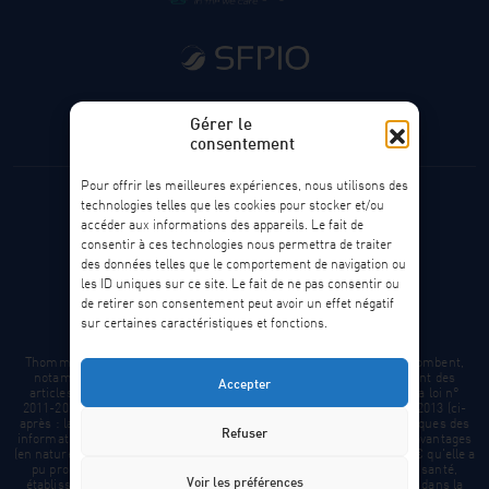
Gérer le
consentement
Pour offrir les meilleures expériences, nous utilisons des
technologies telles que les cookies pour stocker et/ou
accéder aux informations des appareils. Le fait de
Facebook
Instagram
LinkedIn
consentir à ces technologies nous permettra de traiter
des données telles que le comportement de navigation ou
Thommen Medical France ©2024-26 - tous droits
les ID uniques sur ce site. Le fait de ne pas consentir ou
réservés
de retirer son consentement peut avoir un effet négatif
Conception et développement
sur certaines caractéristiques et fonctions.
Thommen Medical© se conforme aux obligations légales qui lui incombent,
notamment celles résultant du Dispositif de Transparence découlant des
Accepter
articles L1453-1 et L4113-6 du Code de la santé publique (CSP), de la loi n°
2011-2012 du 29 décembre 2011 et du décret n° 2013-414 du 21 mai 2013 (ci-
après : la "loi"). Par conséquent, Thommen est amené à rendre publiques des
Refuser
informations sur des conventions non commerciales ainsi que tous avantages
(en nature ou en espèces) dont le montant est supérieur ou égal à 10 € qu'elle a
pu procurer directement ou indirectement à des professionnels de santé,
Voir les préférences
établissements, fondations, sociétés, et autres acteurs mentionnés dans la