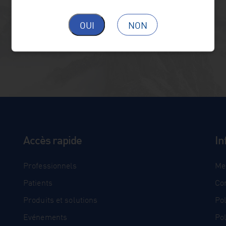
OUI
NON
Accès rapide
In
Professionnels
Me
Patients
Co
Produits et solutions
Pol
Evénements
Pol