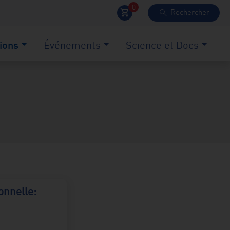
0
Rechercher
shopping_cart
search
ions
Événements
Science et Docs
onnelle: