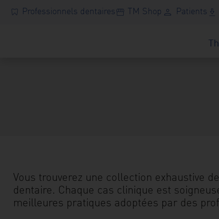
Skip
Professionnels dentaires
TM Shop
Patients
person
dentistry
storefront
download_2
to
content
Th
dentistry
fessionnels
entaires
storefront
TM
Shop
person
Patients
Centre
ad_2
Vous trouverez une collection exhaustive de 
chargement
dentaire. Chaque cas clinique est soigneus
transition_dissolve
meilleures pratiques adoptées par des pro
atalogue
produits