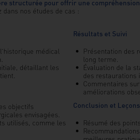
re structurée pour offrir une compréhension
ez dans nos études de cas :
Résultats et Suivi
 l’historique médical
Présentation des r
n.
long terme.
tiale, détaillant les
Évaluation de la sta
tient.
des restaurations 
Commentaires sur l
améliorations obs
Conclusion et Leçons
es objectifs
rgicales envisagées.
ts utilisés, comme les
Résumé des points 
Recommandations po
meilleures pratiqu