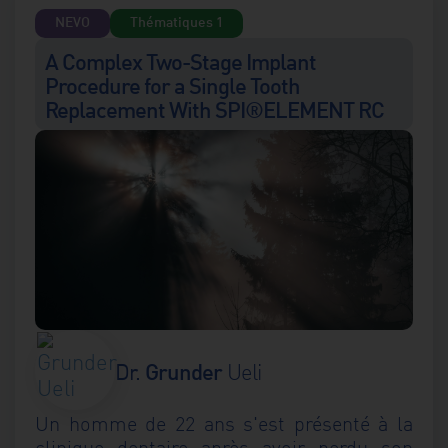
NEVO
Thématiques 1
A Complex Two-Stage Implant
Procedure for a Single Tooth
Replacement With SPI®ELEMENT RC
Grunder
Ueli
Dr.
Un homme de 22 ans s'est présenté à la
clinique dentaire après avoir perdu son