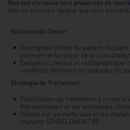
Nos cas cliniques sont présentés de maniè
Voici la structure typique que vous trouver
mail
Contact
Situation de Départ
Thommen
Medical
Description initiale du patient, incluant
France
pertinent et la raison de la consultatio
Évaluation clinique et radiographique ini
Nos
conditions dentaires et osseuses du pa
produits
et
Stratégie de Traitement
solutions
Événements
Planification du traitement, y compris l
thérapeutiques et les techniques chiru
Science
Détails sur les matériaux et les implan
et
implants SPI®ELEMENT RC
Docs