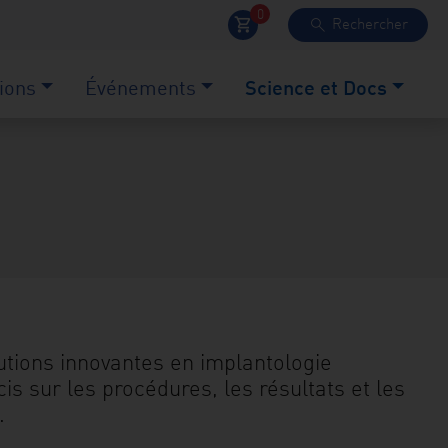
0
Rechercher
shopping_cart
search
ions
Événements
Science et Docs
olutions innovantes en implantologie
s sur les procédures, les résultats et les
.