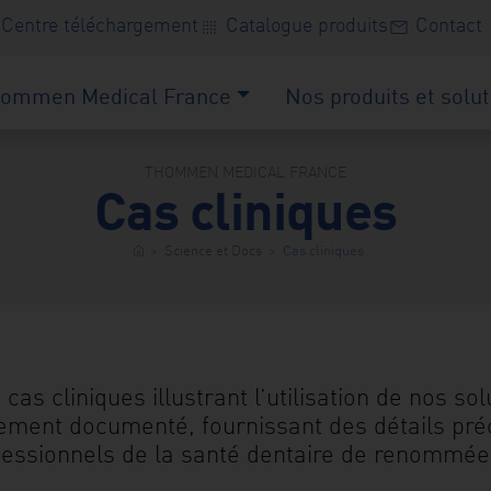
Centre téléchargement
Catalogue produits
Contact
transition_dissolve
mail
ommen Medical France
Nos produits et solut
THOMMEN MEDICAL FRANCE
Cas cliniques
>
Science et Docs
>
Cas cliniques
home
cas cliniques illustrant l’utilisation de nos s
ement documenté, fournissant des détails préci
fessionnels de la santé dentaire de renommée