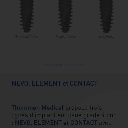
mail
Contact
Thommen
Medical
France
Nos
produits
et
NEVO, ELEMENT et CONTACT
solutions
Événements
Thommen Medical
propose trois
Science
lignes d’implant en titane grade 4 pur
et
NEVO, ELEMENT et CONTACT
:
avec
Docs