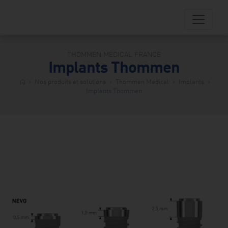
Skip
to
content
THOMMEN MEDICAL FRANCE
Implants Thommen
dentistry
>
Nos produits et solutions
>
Thommen Medical
>
Implants
>
home
fessionnels
Implants Thommen
entaires
storefront
TM
Shop
person
Patients
Centre
ad_2
chargement
transition_dissolve
atalogue
produits