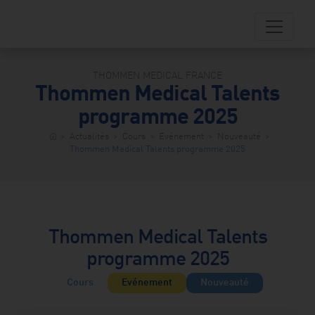
Skip
to
content
THOMMEN MEDICAL FRANCE
Thommen Medical Talents
dentistry
programme 2025
fessionnels
entaires
>
Actualités
>
Cours
>
Evénement
>
Nouveauté
>
home
Thommen Medical Talents programme 2025
storefront
TM
Shop
person
Patients
Thommen Medical Talents
Centre
ad_2
programme 2025
chargement
Cours
Evénement
Nouveauté
transition_dissolve
atalogue
produits