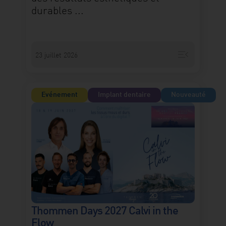
durables ...
menu_open
23 juillet 2026
Evénement
Implant dentaire
Nouveauté
Thommen Days 2027 Calvi in the
Flow