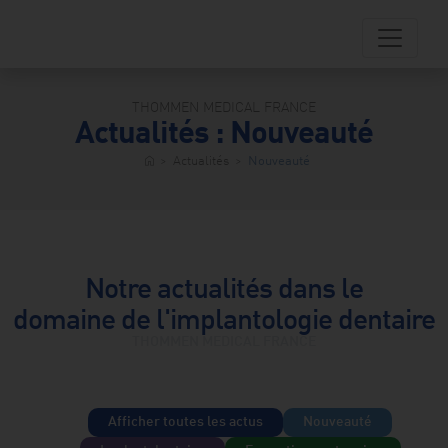
Skip
to
content
THOMMEN MEDICAL FRANCE
Actualités : Nouveauté
dentistry
>
Actualités
>
Nouveauté
home
fessionnels
entaires
storefront
TM
Shop
Notre actualités dans le
person
domaine de l'implantologie dentaire
Patients
THOMMEN MEDICAL FRANCE
Centre
ad_2
chargement
transition_dissolve
Afficher toutes les actus
Nouveauté
atalogue
produits