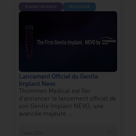
Implant dentaire
Nouveauté
Lancement Officiel du Gentle
Implant Nevo
Thommen Medical est fier
d’annoncer le lancement officiel de
son Gentle Implant NEVO, une
avancée majeure ...
menu_open
1 août 2024